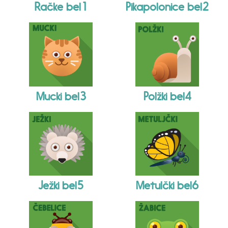
Račke bel1
Pikapolonice bel2
Mucki bel3
Polžki bel4
Ježki bel5
Metulčki bel6