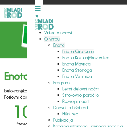
Vrtec v naravi
O vrtcu
Enote
Enota Čira čara
Enota Kostanjčkov vrtec
Enota Mavrica
Enota Stonoga
Enota Čira Čara
Enota Vetrnica
Programi
Letni delovni načrt
belokranjska ulica 27, Ljubljana
Strokovno poročilo
Poslovni čas: 6.30 - 17.00
Razvojni načrt
10
1-6
Dnevni in hišni red
Hišni red
Publikacija
Število
Starost
Katalog informacij javnega značaja