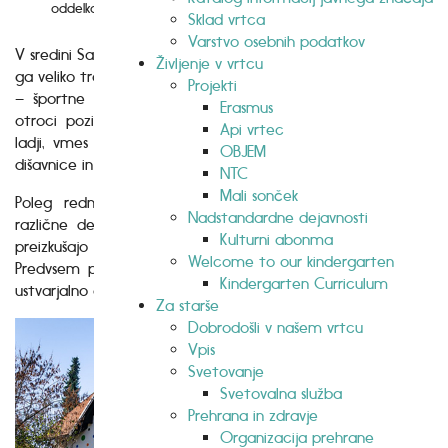
oddelkov
otrok
Sklad vrtca
Varstvo osebnih podatkov
V sredini Savskega naselja se nahaja vrtec Čira čara. Obdaja
Življenje v vrtcu
ga veliko travnato igrišče, ki otrokom ponuja različne gibalno
Projekti
– športne dejavnosti, raziskovanje in igro. Med drugim, se
Erasmus
otroci pozimi sankajo po hribu, poleti se igrajo pirate na
Api vrtec
ladji, vmes pa urejajo vrtiček. Skrbijo za okrasne cvetlice,
OBJEM
dišavnice in vzgajajo jagode.
NTC
Mali sonček
Poleg rednega programa, se otroci lahko vključujejo v
Nadstandardne dejavnosti
različne delavnice, ustvarjajo z glino, se sproščajo z jogo,
Kulturni abonma
preizkušajo in spoznavajo čutila v senzorni ali čutalni sobi.
Welcome to our kindergarten
Predvsem pa v vrtcu Čira čara skrbimo za varno, toplo in
Kindergarten Curriculum
ustvarjalno okolje ter radi sodelujemo tudi s krajani.
Za starše
Dobrodošli v našem vrtcu
Vpis
Svetovanje
Svetovalna služba
Prehrana in zdravje
Organizacija prehrane