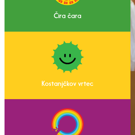
Čira čara
Kostanjčkov vrtec