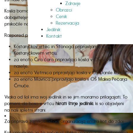
Zdravje
Obrazci
Kosila bomo deloma pripravljali s pomočjo zunanjih
Cenik
dobaviteljev – osnovnih šol, katerim smo hvaležni, da so nam
Rezervacija
priskočile na pomoč.
Jedilnik
Razpored priprave kosil po enotah je sledeč:
Kontakt
Kostanjčkov vrtec in Stonoga pripravljamo sami v
Kostanjčkovem vrtcu,
za enoto Čira čara pripravljajo kosila v OŠ Savsko
naselje,
za enoto Vetrnica pripravljajo kosila v OŠ Danile Kumar,
za enoto Mavrica pripravljajo kosila v OŠ Maksa Pečarja
Črnuče.
Vsaka od šol ima svoj jedilnik in se jim moramo prilagajati. To
pomeni, da boso v vrtcu
hkrati štirje jedilniki
, ki so objavljeni
na naši spletni strani.
Za pripravo zajtrkov ostaja organizacija enaka kot do zdaj.
Kot omenjeno, je to začasna oblika organizacije. Postopoma