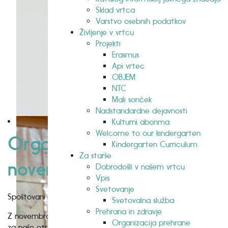
Sklad vrtca
Varstvo osebnih podatkov
Življenje v vrtcu
Projekti
Erasmus
Api vrtec
OBJEM
NTC
Mali sonček
Nadstandardne dejavnosti
Kulturni abonma
Welcome to our kindergarten
Organizacija prehrane v
Kindergarten Curriculum
Za starše
novembru
Dobrodošli v našem vrtcu
Vpis
Svetovanje
Spoštovani starši.
Svetovalna služba
Prehrana in zdravje
Z novembrom prehajamo na novo začasno organizacijo kosil
Organizacija prehrane
za naše otroke.