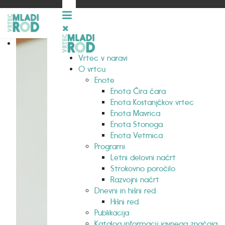
Vrtec v naravi
O vrtcu
Enote
Enota Čira čara
Enota Kostanjčkov vrtec
Enota Mavrica
Enota Stonoga
Enota Vetrnica
Programi
Letni delovni načrt
Strokovno poročilo
Razvojni načrt
Dnevni in hišni red
Hišni red
Publikacija
Katalog informacij javnega značaja