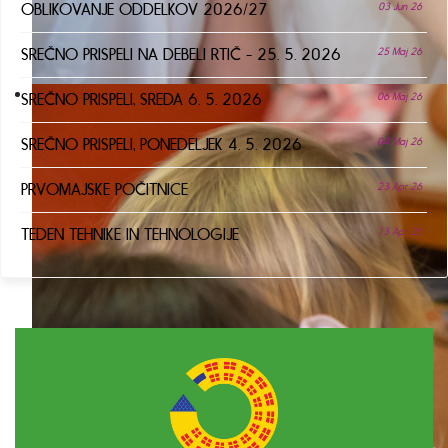
OBLIKOVANJE ODDELKOV 2026/27
03 Jun 26
SREČNO PRISPELI NA DEBELI RTIČ - 25. 5. 2026
25 Maj 26
SREČNO PRISPELI, SREDA 6. 5. 2026
06 Maj 26
SREČNO PRISPELI, PONEDELJEK 4. 5. 2026
04 Maj 26
PRVOMAJSKE POČITNICE
23 Apr 26
TEDEN TEHNIKE IN TEHNOLOGIJE
13 Apr 26