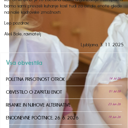
bomo sami prevzeli kuhanje kosil tudi za ostale enote glede
na naše kadrovske zmožnosti.
Lep pozdrav,
Aleš Bole, ravnatelj
Ljubljana, 3. 11. 2025
Vsa obvestila
POLETNA PRISOTNOST OTROK
14 Jul 26
OBVESTILO O ZAPRTJU ENOT
01 Jul 26
RISANKE IN NJIHOVE ALTERNATIVE
23 Jun 26
ENODNEVNE POČITNICE, 26. 6. 2026
19 Jun 26